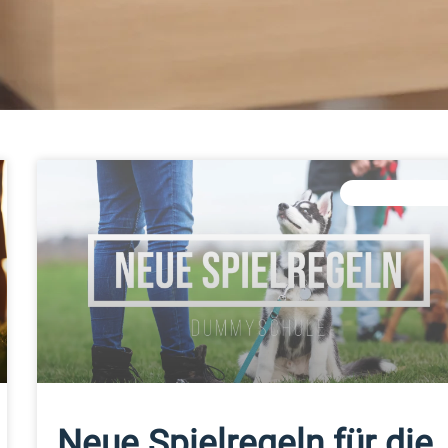
UNCATEGORIZE
Neue Spielregeln für die