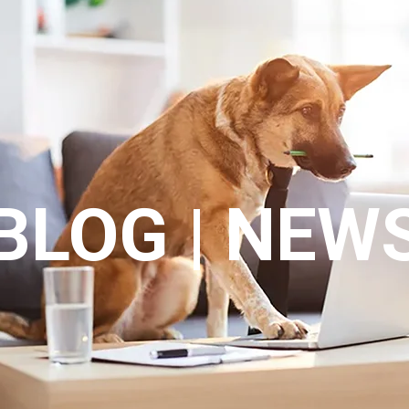
BLOG | NEW