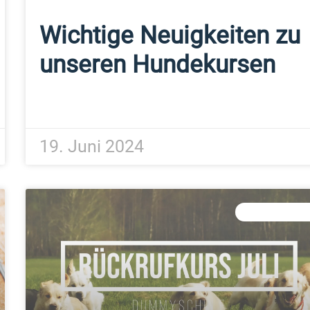
Wichtige Neuigkeiten zu
unseren Hundekursen
READ MORE »
 Dummyschule schließt – N
19. Juni 2024
ebseite zu verkaufen
 Hundefreunde,
ielen schönen Jahren schließe ich die Dummyschul
UNCATEGORIZE
itgründen, nicht aus Mangel an Begeisterung.
icht trägt jemand die Idee weiter: Der eingeführte Na
eschule Kaiserslautern – Dummyschule“
und diese b
 bestens platzierte Webseite (Top-Treffer für