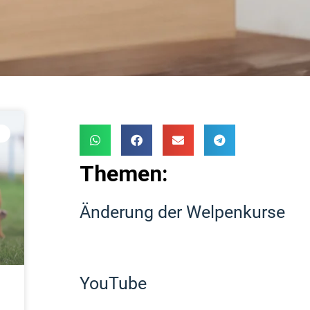
D
Themen:
Änderung der Welpenkurse
Read More »
YouTube