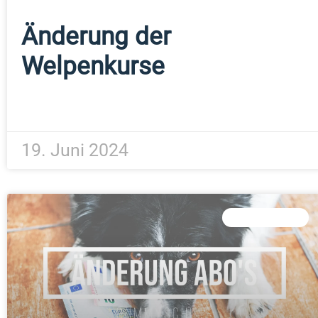
Änderung der
Welpenkurse
READ MORE »
Die
19. Juni 2024
& W
Liebe
nach v
UNCATEGORIZED
aus Ze
Vielle
„Hund
Google