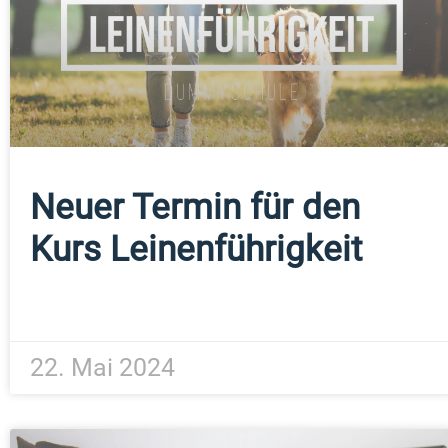
Neuer Termin für den
Kurs Leinenführigkeit
READ MORE »
22. Mai 2024