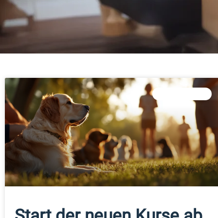
UNCATEGORIZED
Start der neuen Kurse ab