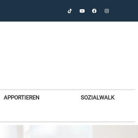
APPORTIEREN
SOZIALWALK