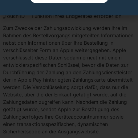
Eingabe eines zuvor durch Sie festgelegten Codes
sowie die Verifizierung mittels der „Face ID“- oder
„Touch ID“ – Funktion ihres Endgerätes erforderlich.
Zum Zwecke der Zahlungsabwicklung werden Ihre im
Rahmen des Bestellvorgangs mitgeteilten Informationen
nebst den Informationen über Ihre Bestellung in
verschlüsselter Form an Apple weitergegeben. Apple
verschlüsselt diese Daten sodann erneut mit einem
entwicklerspezifischen Schlüssel, bevor die Daten zur
Durchführung der Zahlung an den Zahlungsdienstleister
der in Apple Pay hinterlegten Zahlungskarte übermittelt
werden. Die Verschlüsselung sorgt dafür, dass nur die
Website, über die der Einkauf getätigt wurde, auf die
Zahlungsdaten zugreifen kann. Nachdem die Zahlung
getätigt wurde, sendet Apple zur Bestätigung des
Zahlungserfolges Ihre Geräteaccountnummer sowie
einen transaktionsspezifischen, dynamischen
Sicherheitscode an die Ausgangswebsite.