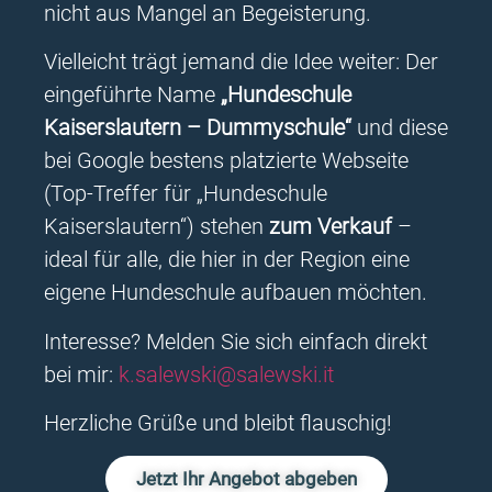
Die Einwilligung kann jederzeit mit Wirkung für die
nicht aus Mangel an Begeisterung.
Zukunft gegenüber dem oben bezeichneten
Verantwortlichen oder gegenüber dem Anbieter
Vielleicht trägt jemand die Idee weiter: Der
widerrufen werden.
eingeführte Name
„Hundeschule
7.3
Verwendung von Paymentdienstleistern
Kaiserslautern – Dummyschule“
und diese
(Zahlungsdiensten)
bei Google bestens platzierte Webseite
- Apple Pay
(Top-Treffer für „Hundeschule
Kaiserslautern“) stehen
zum Verkauf
–
Wenn Sie sich für die Zahlungsart „Apple Pay“ der Apple
ideal für alle, die hier in der Region eine
Distribution International (Apple), Hollyhill Industrial
Estate, Hollyhill, Cork, Irland, entscheiden, erfolgt die
eigene Hundeschule aufbauen möchten.
Zahlungsabwicklung über die „Apple Pay“-Funktion Ihres
mit iOS, watchOS oder macOS betriebenen Endgerätes
Interesse? Melden Sie sich einfach direkt
durch die Belastung einer bei „Apple Pay“ hinterlegten
bei mir:
k.salewski@salewski.it
Zahlungskarte. Apple Pay verwendet hierbei
Sicherheitsfunktionen, die in die Hardware und Software
Herzliche Grüße und bleibt flauschig!
Ihres Geräts integriert sind, um Ihre Transaktionen zu
schützen. Für die Freigabe einer Zahlung ist somit die
Jetzt Ihr Angebot abgeben