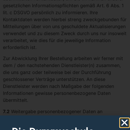
gesetzlichen Informationspflichten gemäß Art. 6 Abs. 1
lit. c DSGVO persönlich zu informieren. Ihre
Kontaktdaten werden hierbei streng zweckgebunden für
Mitteilungen über von uns geschuldete Aktualisierungen
verwendet und zu diesem Zweck durch uns nur insoweit
verarbeitet, wie dies für die jeweilige Information
erforderlich ist.
Zur Abwicklung Ihrer Bestellung arbeiten wir ferner mit
dem / den nachstehenden Dienstleister(n) zusammen,
die uns ganz oder teilweise bei der Durchführung
geschlossener Verträge unterstützen. An diese
Dienstleister werden nach Maßgabe der folgenden
Informationen gewisse personenbezogene Daten
übermittelt.
7.2
Weitergabe personenbezogener Daten an
Versanddienstleister
- DHL