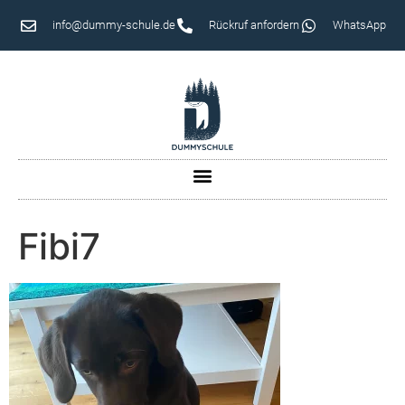
info@dummy-schule.de
Rückruf anfordern
WhatsApp
Fibi7