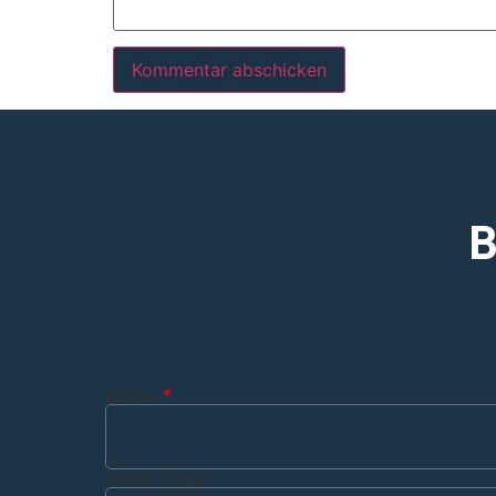
B
Name
Deine Frage