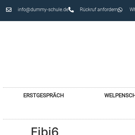
info@dummy-schule.de
Rückruf anfordern
Wh
ERSTGESPRÄCH
WELPENSC
Fibi6