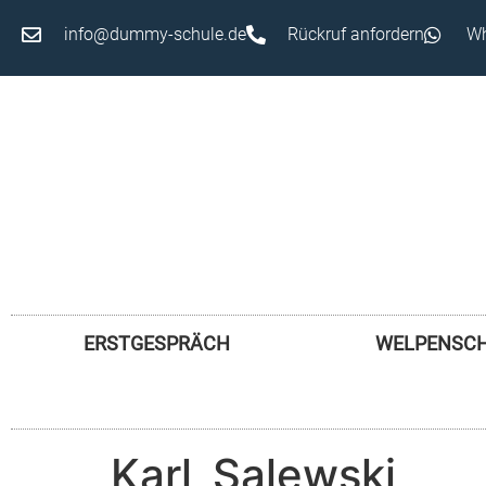
info@dummy-schule.de
Rückruf anfordern
Wh
ERSTGESPRÄCH
WELPENSC
Karl_Salewski