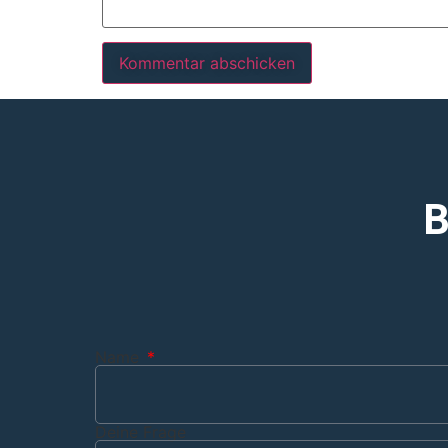
B
Name
Deine Frage