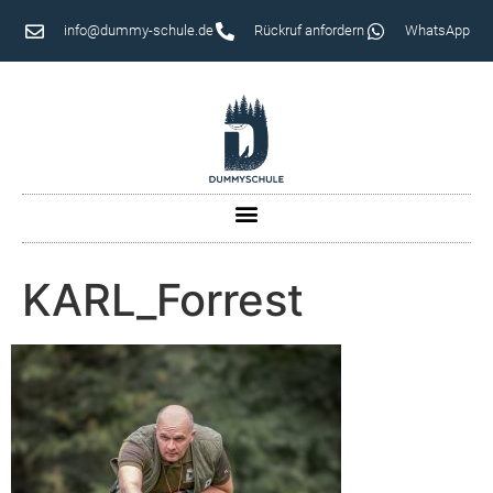
info@dummy-schule.de
Rückruf anfordern
WhatsApp
KARL_Forrest