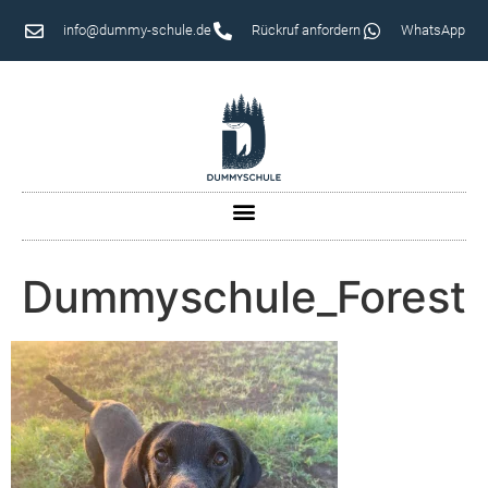
info@dummy-schule.de
Rückruf anfordern
WhatsApp
Dummyschule_Forest