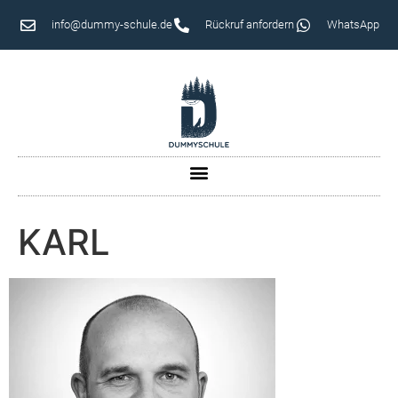
info@dummy-schule.de
Rückruf anfordern
WhatsApp
KARL