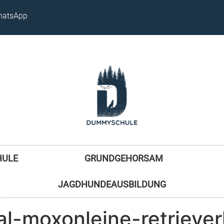
atsApp
HULE
GRUNDGEHORSAM
JAGDHUNDEAUSBILDUNG
ial-moxonleine-retriev