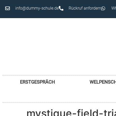
info@dummy-schule.de
Rückruf anfordern
Wh
ERSTGESPRÄCH
WELPENSC
mystique-field-tr