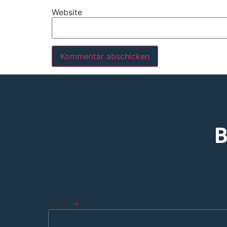
Website
B
Name